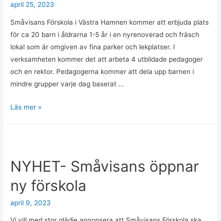
april 25, 2023
Småvisans Förskola i Västra Hamnen kommer att erbjuda plats
för ca 20 barn i åldrarna 1-5 år i en nyrenoverad och fräsch
lokal som är omgiven av fina parker och lekplatser. I
verksamheten kommer det att arbeta 4 utbildade pedagoger
och en rektor. Pedagogerna kommer att dela upp barnen i
mindre grupper varje dag baserat …
Mer
Läs mer »
om
Småvisans
Förskola
Västra
NYHET- Småvisans öppnar
Hamnen
ny förskola
april 9, 2023
Vi vill med stor glädje annonsera att Småvisans Förskola ska