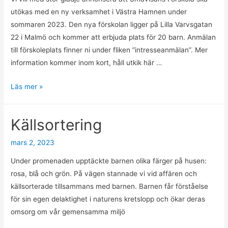
utökas med en ny verksamhet i Västra Hamnen under
sommaren 2023. Den nya förskolan ligger på Lilla Varvsgatan
22 i Malmö och kommer att erbjuda plats för 20 barn. Anmälan
till förskoleplats finner ni under fliken ”intresseanmälan”. Mer
information kommer inom kort, håll utkik här …
NYHET-
Läs mer »
Småvisans
öppnar
Källsortering
ny
förskola
mars 2, 2023
Under promenaden upptäckte barnen olika färger på husen:
rosa, blå och grön. På vägen stannade vi vid affären och
källsorterade tillsammans med barnen. Barnen får förståelse
för sin egen delaktighet i naturens kretslopp och ökar deras
omsorg om vår gemensamma miljö