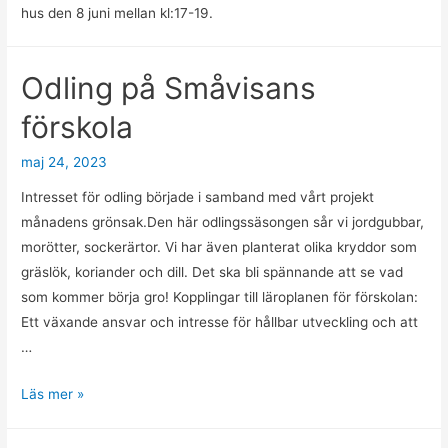
hus den 8 juni mellan kl:17-19.
Odling på Småvisans
förskola
maj 24, 2023
Intresset för odling började i samband med vårt projekt
månadens grönsak.Den här odlingssäsongen sår vi jordgubbar,
morötter, sockerärtor. Vi har även planterat olika kryddor som
gräslök, koriander och dill. Det ska bli spännande att se vad
som kommer börja gro! Kopplingar till läroplanen för förskolan:
Ett växande ansvar och intresse för hållbar utveckling och att
…
Odling
Läs mer »
på
Småvisans