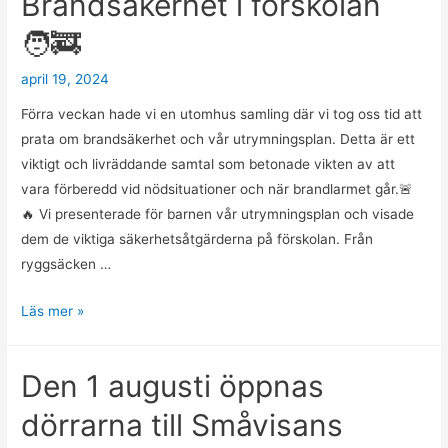
Brandsäkerhet i förskolan
🧑‍🚒
april 19, 2024
Förra veckan hade vi en utomhus samling där vi tog oss tid att
prata om brandsäkerhet och vår utrymningsplan. Detta är ett
viktigt och livräddande samtal som betonade vikten av att
vara förberedd vid nödsituationer och när brandlarmet går.🚨
🔥 Vi presenterade för barnen vår utrymningsplan och visade
dem de viktiga säkerhetsåtgärderna på förskolan. Från
ryggsäcken …
Brandsäkerhet
Läs mer »
i
förskolan
Den 1 augusti öppnas
🧑‍🚒
dörrarna till Småvisans