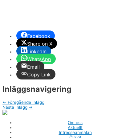
Facebook
Share on X
LinkedIn
WhatsApp
Email
Copy Link
Inläggsnavigering
←
Föregående Inlägg
Nästa Inlägg
→
Om oss
Aktuellt
Intresseanmälan
Övrigt