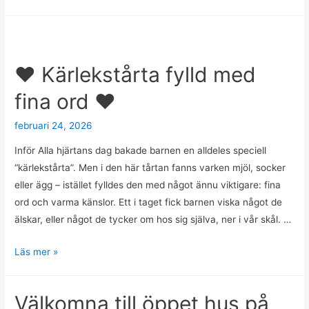
sandlådan
blev
ett
vattenäventyr
❤️ Kärlekstårta fylld med
fina ord ❤️
februari 24, 2026
Inför Alla hjärtans dag bakade barnen en alldeles speciell
“kärlekstårta”. Men i den här tårtan fanns varken mjöl, socker
eller ägg – istället fylldes den med något ännu viktigare: fina
ord och varma känslor. Ett i taget fick barnen viska något de
älskar, eller något de tycker om hos sig själva, ner i vår skål. …
❤️
Läs mer »
Kärlekstårta
fylld
Välkomna till öppet hus på
med