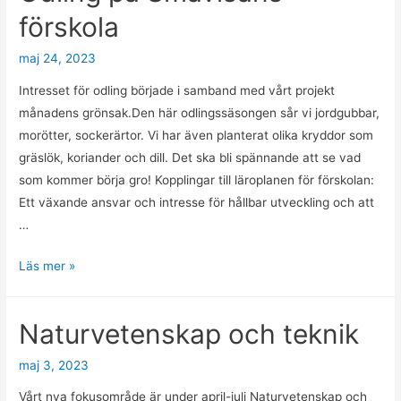
förskola
maj 24, 2023
Intresset för odling började i samband med vårt projekt
månadens grönsak.Den här odlingssäsongen sår vi jordgubbar,
morötter, sockerärtor. Vi har även planterat olika kryddor som
gräslök, koriander och dill. Det ska bli spännande att se vad
som kommer börja gro! Kopplingar till läroplanen för förskolan:
Ett växande ansvar och intresse för hållbar utveckling och att
…
Odling
Läs mer »
på
Småvisans
Naturvetenskap och teknik
förskola
maj 3, 2023
Vårt nya fokusområde är under april-juli Naturvetenskap och