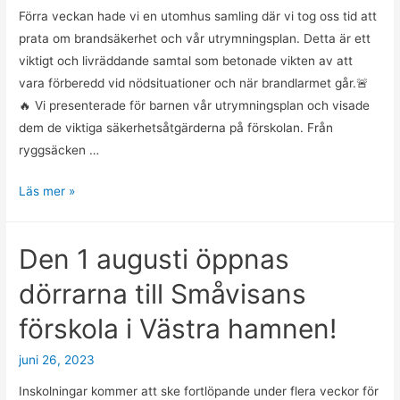
Förra veckan hade vi en utomhus samling där vi tog oss tid att
prata om brandsäkerhet och vår utrymningsplan. Detta är ett
viktigt och livräddande samtal som betonade vikten av att
vara förberedd vid nödsituationer och när brandlarmet går.🚨
🔥 Vi presenterade för barnen vår utrymningsplan och visade
dem de viktiga säkerhetsåtgärderna på förskolan. Från
ryggsäcken …
Brandsäkerhet
Läs mer »
i
förskolan
Den 1 augusti öppnas
🧑‍🚒
dörrarna till Småvisans
förskola i Västra hamnen!
juni 26, 2023
Inskolningar kommer att ske fortlöpande under flera veckor för