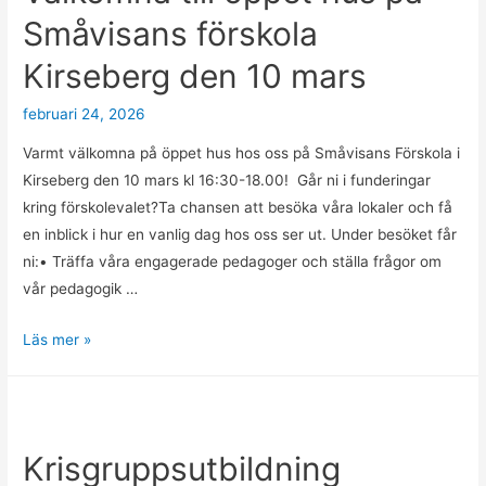
fina
Småvisans förskola
ord
Kirseberg den 10 mars
❤️
februari 24, 2026
Varmt välkomna på öppet hus hos oss på Småvisans Förskola i
Kirseberg den 10 mars kl 16:30-18.00! Går ni i funderingar
kring förskolevalet?Ta chansen att besöka våra lokaler och få
en inblick i hur en vanlig dag hos oss ser ut. Under besöket får
ni:• Träffa våra engagerade pedagoger och ställa frågor om
vår pedagogik …
Välkomna
Läs mer »
till
öppet
hus
på
Krisgruppsutbildning
Småvisans