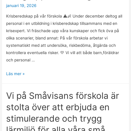
förskola
januari 19, 2026
Kirseberg
Krisberedskap på vår förskola ⚠️👶 Under december deltog all
den
personal i en utbildning i krisberedskap tillsammans med en
10
krisexpert. Vi fräschade upp våra kunskaper och fick öva på
mars
olika scenarier, bland annat: På vår förskola arbetar vi
systematiskt med att undersöka, riskbedöma, åtgärda och
kontrollera eventuella risker. 💛 Vi vill att både barn,föräldrar
och personal …
Krisgruppsutbildning
Läs mer »
Vi på Småvisans förskola är
stolta över att erbjuda en
stimulerande och trygg
lärmiljö för alla våra små