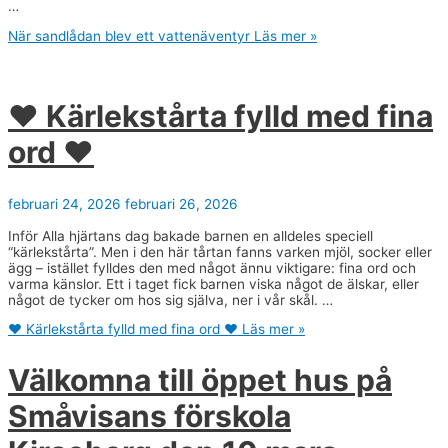
…
När sandlådan blev ett vattenäventyr
Läs mer »
❤️ Kärlekstårta fylld med fina
ord ❤️
februari 24, 2026
februari 26, 2026
Inför Alla hjärtans dag bakade barnen en alldeles speciell
“kärlekstårta”. Men i den här tårtan fanns varken mjöl, socker eller
ägg – istället fylldes den med något ännu viktigare: fina ord och
varma känslor. Ett i taget fick barnen viska något de älskar, eller
något de tycker om hos sig själva, ner i vår skål. …
❤️ Kärlekstårta fylld med fina ord ❤️
Läs mer »
Välkomna till öppet hus på
Småvisans förskola