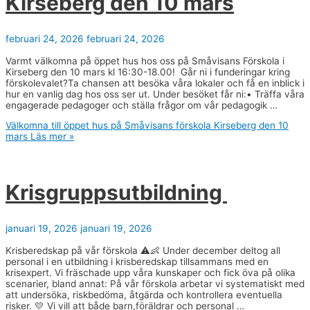
Kirseberg den 10 mars
februari 24, 2026
februari 24, 2026
Varmt välkomna på öppet hus hos oss på Småvisans Förskola i
Kirseberg den 10 mars kl 16:30-18.00! Går ni i funderingar kring
förskolevalet?Ta chansen att besöka våra lokaler och få en inblick i
hur en vanlig dag hos oss ser ut. Under besöket får ni:• Träffa våra
engagerade pedagoger och ställa frågor om vår pedagogik …
Välkomna till öppet hus på Småvisans förskola Kirseberg den 10
mars
Läs mer »
Krisgruppsutbildning
januari 19, 2026
januari 19, 2026
Krisberedskap på vår förskola ⚠️👶 Under december deltog all
personal i en utbildning i krisberedskap tillsammans med en
krisexpert. Vi fräschade upp våra kunskaper och fick öva på olika
scenarier, bland annat: På vår förskola arbetar vi systematiskt med
att undersöka, riskbedöma, åtgärda och kontrollera eventuella
risker. 💛 Vi vill att både barn,föräldrar och personal …