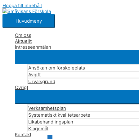
Hoppa till innehåll
Huvudmeny
Om oss
Aktuellt
Intresseanmälan
Ansökan om förskoleplats
Avgift
Urvalsgrund
Övrigt
Verksamhetsplan
Systematiskt kvalitetsarbete
Likabehandlingsplan
Klagomål
Kontakt