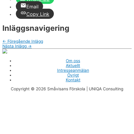
Email
Copy Link
Inläggsnavigering
←
Föregående Inlägg
Nästa Inlägg
→
Om oss
Aktuellt
Intresseanmälan
Övrigt
Kontakt
Copyright © 2026
Småvisans Förskola
| UNIQA Consulting